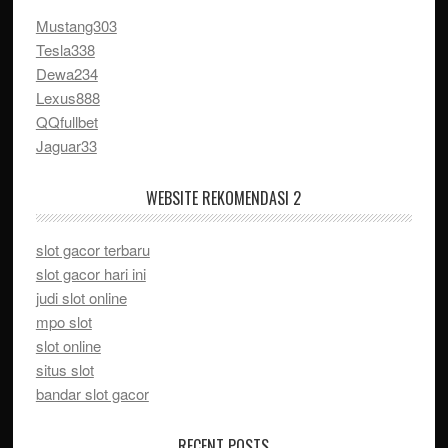
Mustang303
Tesla338
Dewa234
Lexus888
QQfullbet
Jaguar33
WEBSITE REKOMENDASI 2
slot gacor terbaru
slot gacor hari ini
judi slot online
mpo slot
slot online
situs slot
bandar slot gacor
RECENT POSTS