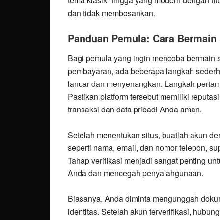
tema klasik hingga yang modern dengan fitur
dan tidak membosankan.
Panduan Pemula: Cara Bermain 
Bagi pemula yang ingin mencoba bermain 
pembayaran, ada beberapa langkah sederha
lancar dan menyenangkan. Langkah pertama 
Pastikan platform tersebut memiliki reputas
transaksi dan data pribadi Anda aman.
Setelah menentukan situs, buatlah akun den
seperti nama, email, dan nomor telepon, sup
Tahap verifikasi menjadi sangat penting u
Anda dan mencegah penyalahgunaan.
Biasanya, Anda diminta mengunggah dokume
identitas. Setelah akun terverifikasi, hubu