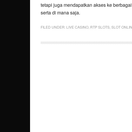
tetapi juga mendapatkan akses ke berbaga
serta di mana saja.
FILED UNDER:
LIVE CASINO
,
RTP SLOTS
,
SLOT ONLI