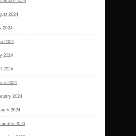
ptember 2024
gust 2024
y 2024
ne 2024
y 2024
il 2024
rch 2024
ruary 2024
nuary 2024
cember 2023