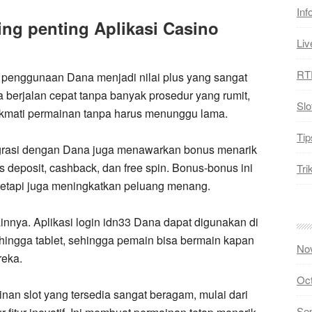
Inf
ng penting Aplikasi Casino
Liv
RT
penggunaan Dana menjadi nilai plus yang sangat
a berjalan cepat tanpa banyak prosedur yang rumit,
Slo
ikmati permainan tanpa harus menunggu lama.
Tip
tegrasi dengan Dana juga menawarkan bonus menarik
 deposit, cashback, dan free spin. Bonus-bonus ini
Tri
etapi juga meningkatkan peluang menang.
innya. Aplikasi login idn33 Dana dapat digunakan di
 hingga tablet, sehingga pemain bisa bermain kapan
No
reka.
Oc
nan slot yang tersedia sangat beragam, mulai dari
Se