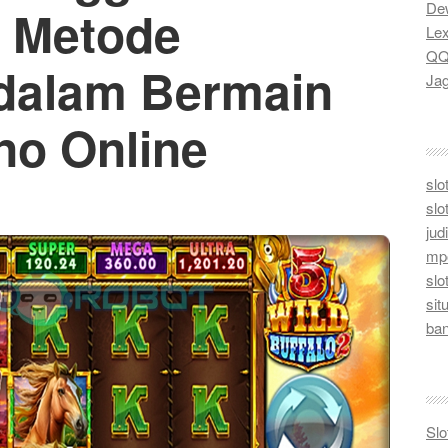
De
i Metode
Le
QQf
dalam Bermain
Ja
no Online
slo
slo
jud
mpo
slo
sit
ban
Slo