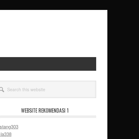
rimary
arch
idebar
site
WEBSITE REKOMENDASI 1
stang303
sla338