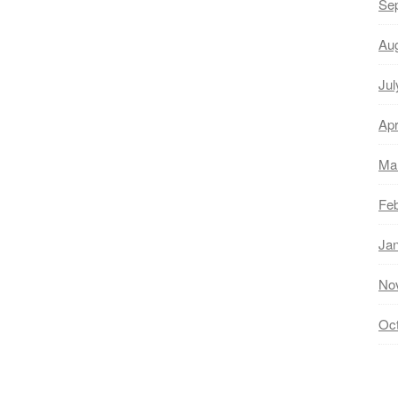
Se
Au
Jul
Apr
Ma
Feb
Ja
No
Oc