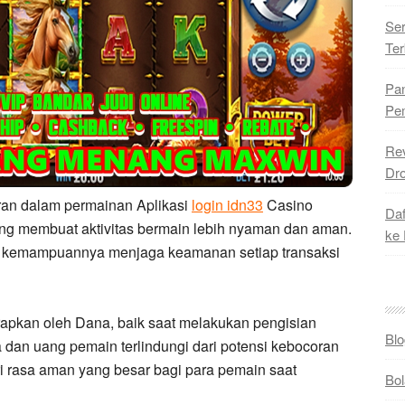
Ser
Ter
Pan
Pe
Rev
Dro
an dalam permainan Aplikasi
login idn33
Casino
Daf
g membuat aktivitas bermain lebih nyaman dan aman.
ke 
h kemampuannya menjaga keamanan setiap transaksi
erapkan oleh Dana, baik saat melakukan pengisian
Blo
dan uang pemain terlindungi dari potensi kebocoran
i rasa aman yang besar bagi para pemain saat
Bol