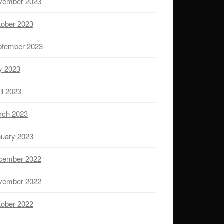
vember 2023
tober 2023
ptember 2023
y 2023
il 2023
rch 2023
nuary 2023
cember 2022
vember 2022
tober 2022