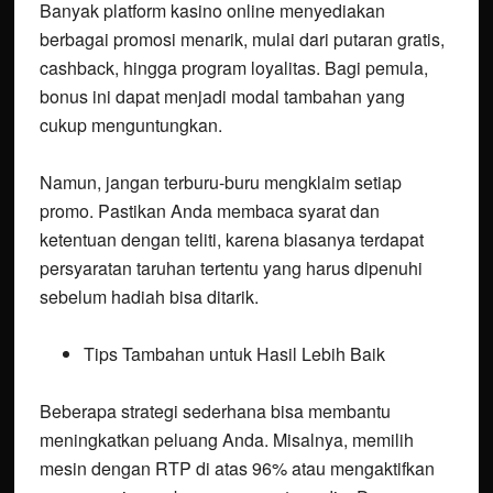
Banyak platform kasino online menyediakan
berbagai promosi menarik, mulai dari putaran gratis,
cashback, hingga program loyalitas. Bagi pemula,
bonus ini dapat menjadi modal tambahan yang
cukup menguntungkan.
Namun, jangan terburu-buru mengklaim setiap
promo. Pastikan Anda membaca syarat dan
ketentuan dengan teliti, karena biasanya terdapat
persyaratan taruhan tertentu yang harus dipenuhi
sebelum hadiah bisa ditarik.
Tips Tambahan untuk Hasil Lebih Baik
Beberapa strategi sederhana bisa membantu
meningkatkan peluang Anda. Misalnya, memilih
mesin dengan RTP di atas 96% atau mengaktifkan