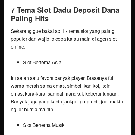
7 Tema Slot Dadu Deposit Dana
Paling Hits
Sekarang gue bakal spill 7 tema slot yang paling
populer dan wajib lo coba kalau main di agen slot
online:
Slot Bertema Asia
Ini salah satu favorit banyak player. Biasanya full
warna merah sama emas, simbol ikan koi, koin
emas, kura-kura, sampai mangkuk keberuntungan.
Banyak juga yang kasih jackpot progresif, jadi makin
ngiler buat dimainin.
Slot Bertema Musik