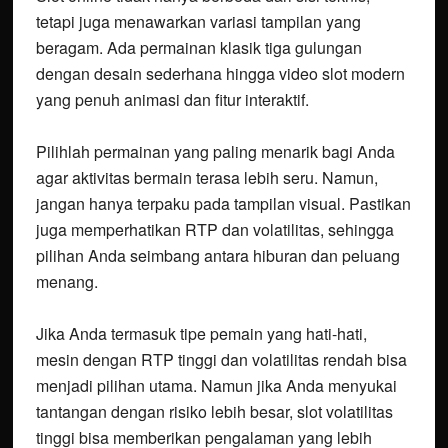
tetapi juga menawarkan variasi tampilan yang
beragam. Ada permainan klasik tiga gulungan
dengan desain sederhana hingga video slot modern
yang penuh animasi dan fitur interaktif.
Pilihlah permainan yang paling menarik bagi Anda
agar aktivitas bermain terasa lebih seru. Namun,
jangan hanya terpaku pada tampilan visual. Pastikan
juga memperhatikan RTP dan volatilitas, sehingga
pilihan Anda seimbang antara hiburan dan peluang
menang.
Jika Anda termasuk tipe pemain yang hati-hati,
mesin dengan RTP tinggi dan volatilitas rendah bisa
menjadi pilihan utama. Namun jika Anda menyukai
tantangan dengan risiko lebih besar, slot volatilitas
tinggi bisa memberikan pengalaman yang lebih