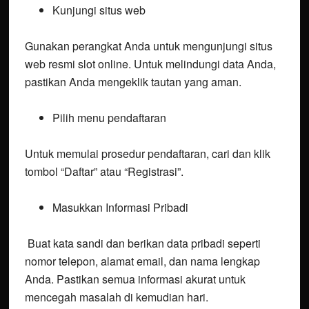
Kunjungi situs web
Gunakan perangkat Anda untuk mengunjungi situs
web resmi slot online. Untuk melindungi data Anda,
pastikan Anda mengeklik tautan yang aman.
Pilih menu pendaftaran
Untuk memulai prosedur pendaftaran, cari dan klik
tombol “Daftar” atau “Registrasi”.
Masukkan Informasi Pribadi
Buat kata sandi dan berikan data pribadi seperti
nomor telepon, alamat email, dan nama lengkap
Anda. Pastikan semua informasi akurat untuk
mencegah masalah di kemudian hari.