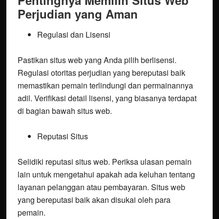
Perjudian yang Aman
Regulasi dan Lisensi
Pastikan situs web yang Anda pilih berlisensi.
Regulasi otoritas perjudian yang bereputasi baik
memastikan pemain terlindungi dan permainannya
adil. Verifikasi detail lisensi, yang biasanya terdapat
di bagian bawah situs web.
Reputasi Situs
Selidiki reputasi situs web. Periksa ulasan pemain
lain untuk mengetahui apakah ada keluhan tentang
layanan pelanggan atau pembayaran. Situs web
yang bereputasi baik akan disukai oleh para
pemain.