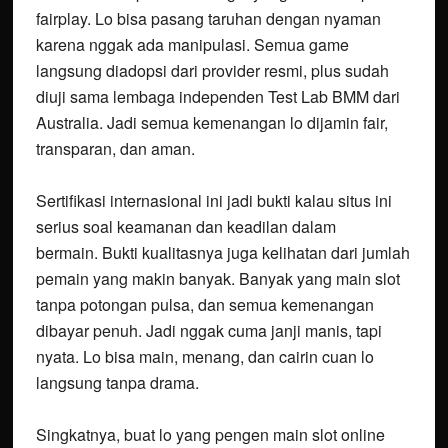
fairplay. Lo bisa pasang taruhan dengan nyaman
karena nggak ada manipulasi. Semua game
langsung diadopsi dari provider resmi, plus sudah
diuji sama lembaga independen Test Lab BMM dari
Australia. Jadi semua kemenangan lo dijamin fair,
transparan, dan aman.
Sertifikasi internasional ini jadi bukti kalau situs ini
serius soal keamanan dan keadilan dalam
bermain.
Bukti kualitasnya juga kelihatan dari jumlah
pemain yang makin banyak. Banyak yang main slot
tanpa potongan pulsa, dan semua kemenangan
dibayar penuh. Jadi nggak cuma janji manis, tapi
nyata. Lo bisa main, menang, dan cairin cuan lo
langsung tanpa drama.
Singkatnya, buat lo yang pengen main slot online