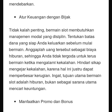
mendebarkan.
Atur Keuangan dengan Bijak
Tidak kalah penting, bermain slot membutuhkan
manajemen modal yang disiplin. Tentukan batas
dana yang siap Anda keluarkan sebelum mulai
bermain. Anggaplah uang tersebut sebagai biaya
hiburan, sehingga Anda tidak tergoda untuk terus
bermain ketika mengalami kekalahan. Hindari sikap
mengejar kekalahan, karena hal ini justru dapat
memperbesar kerugian. Ingat, tujuan utama bermain
slot adalah hiburan, bukan sebagai sarana utama
mencari keuntungan.
Manfaatkan Promo dan Bonus