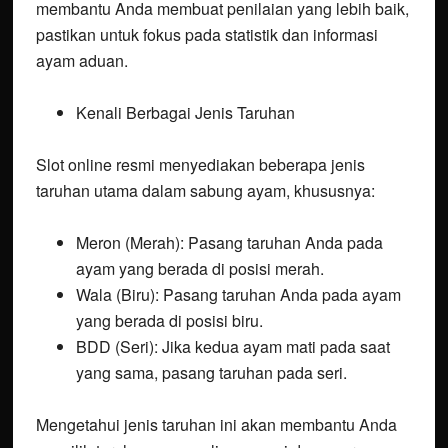
membantu Anda membuat penilaian yang lebih baik,
pastikan untuk fokus pada statistik dan informasi
ayam aduan.
Kenali Berbagai Jenis Taruhan
Slot online resmi menyediakan beberapa jenis
taruhan utama dalam sabung ayam, khususnya:
Meron (Merah): Pasang taruhan Anda pada
ayam yang berada di posisi merah.
Wala (Biru): Pasang taruhan Anda pada ayam
yang berada di posisi biru.
BDD (Seri): Jika kedua ayam mati pada saat
yang sama, pasang taruhan pada seri.
Mengetahui jenis taruhan ini akan membantu Anda