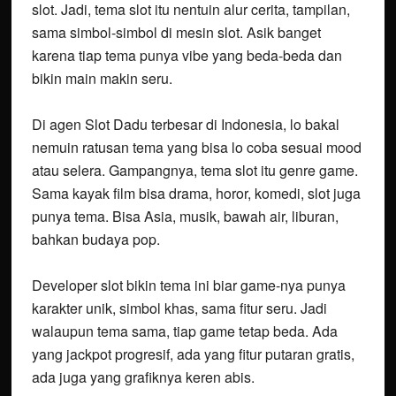
slot. Jadi, tema slot itu nentuin alur cerita, tampilan,
sama simbol-simbol di mesin slot. Asik banget
karena tiap tema punya vibe yang beda-beda dan
bikin main makin seru.
Di agen Slot Dadu terbesar di Indonesia, lo bakal
nemuin ratusan tema yang bisa lo coba sesuai mood
atau selera.
Gampangnya, tema slot itu genre game.
Sama kayak film bisa drama, horor, komedi, slot juga
punya tema. Bisa Asia, musik, bawah air, liburan,
bahkan budaya pop.
Developer slot bikin tema ini biar game-nya punya
karakter unik, simbol khas, sama fitur seru. Jadi
walaupun tema sama, tiap game tetap beda. Ada
yang jackpot progresif, ada yang fitur putaran gratis,
ada juga yang grafiknya keren abis.