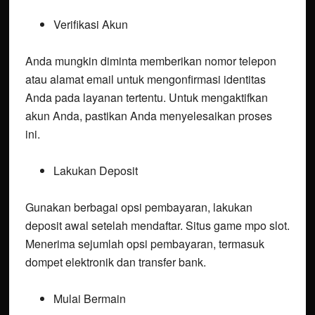
Verifikasi Akun
Anda mungkin diminta memberikan nomor telepon
atau alamat email untuk mengonfirmasi identitas
Anda pada layanan tertentu. Untuk mengaktifkan
akun Anda, pastikan Anda menyelesaikan proses
ini.
Lakukan Deposit
Gunakan berbagai opsi pembayaran, lakukan
deposit awal setelah mendaftar. Situs game mpo slot.
Menerima sejumlah opsi pembayaran, termasuk
dompet elektronik dan transfer bank.
Mulai Bermain