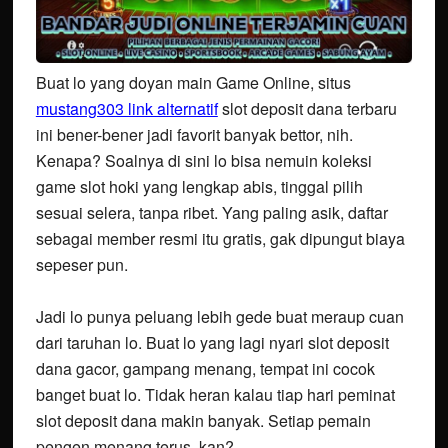
Buat lo yang doyan main Game Online, situs
mustang303 link alternatif
slot deposit dana terbaru
ini bener-bener jadi favorit banyak bettor, nih.
Kenapa? Soalnya di sini lo bisa nemuin koleksi
game slot hoki yang lengkap abis, tinggal pilih
sesuai selera, tanpa ribet. Yang paling asik, daftar
sebagai member resmi itu gratis, gak dipungut biaya
sepeser pun.
Jadi lo punya peluang lebih gede buat meraup cuan
dari taruhan lo. Buat lo yang lagi nyari slot deposit
dana gacor, gampang menang, tempat ini cocok
banget buat lo.
Tidak heran kalau tiap hari peminat
slot deposit dana makin banyak. Setiap pemain
pengen menang terus, kan?