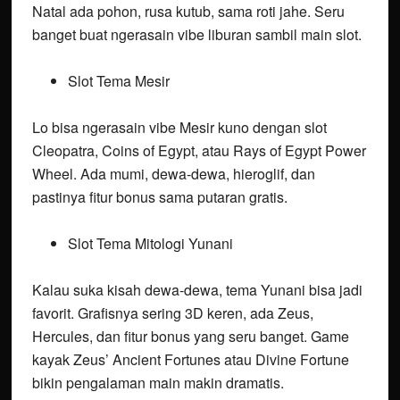
Natal ada pohon, rusa kutub, sama roti jahe. Seru
banget buat ngerasain vibe liburan sambil main slot.
Slot Tema Mesir
Lo bisa ngerasain vibe Mesir kuno dengan slot
Cleopatra, Coins of Egypt, atau Rays of Egypt Power
Wheel. Ada mumi, dewa-dewa, hieroglif, dan
pastinya fitur bonus sama putaran gratis.
Slot Tema Mitologi Yunani
Kalau suka kisah dewa-dewa, tema Yunani bisa jadi
favorit. Grafisnya sering 3D keren, ada Zeus,
Hercules, dan fitur bonus yang seru banget. Game
kayak Zeus’ Ancient Fortunes atau Divine Fortune
bikin pengalaman main makin dramatis.