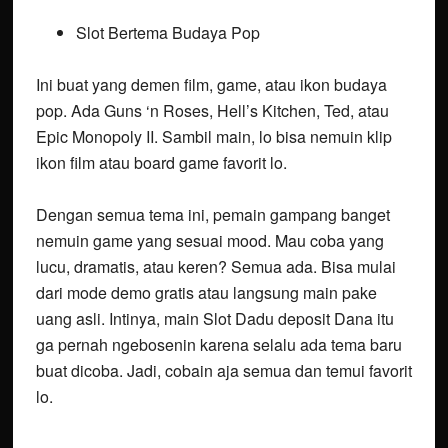
Slot Bertema Budaya Pop
Ini buat yang demen film, game, atau ikon budaya
pop. Ada Guns ‘n Roses, Hell’s Kitchen, Ted, atau
Epic Monopoly II. Sambil main, lo bisa nemuin klip
ikon film atau board game favorit lo.
Dengan semua tema ini, pemain gampang banget
nemuin game yang sesuai mood. Mau coba yang
lucu, dramatis, atau keren? Semua ada. Bisa mulai
dari mode demo gratis atau langsung main pake
uang asli. Intinya, main Slot Dadu deposit Dana itu
ga pernah ngebosenin karena selalu ada tema baru
buat dicoba. Jadi, cobain aja semua dan temui favorit
lo.