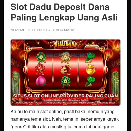
Slot Dadu Deposit Dana
Paling Lengkap Uang Asli
NOVEMBER 11, 2025
BY
BLACK MARA
Kalau lo main slot online, pasti bakal nemuin yang
namanya tema slot. Nah, tema ini sebenarnya kayak
“genre” di film atau musik gitu, cuma ini buat game