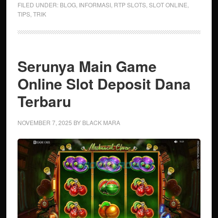
FILED UNDER:
BLOG
,
INFORMASI
,
RTP SLOTS
,
SLOT ONLINE
,
TIPS
,
TRIK
Serunya Main Game
Online Slot Deposit Dana
Terbaru
NOVEMBER 7, 2025
BY
BLACK MARA