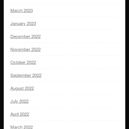
March 2023
January 2023
December 2022
November 2022
October 2022
September 2022
August 2022
July 2022
April 2022
March 2022