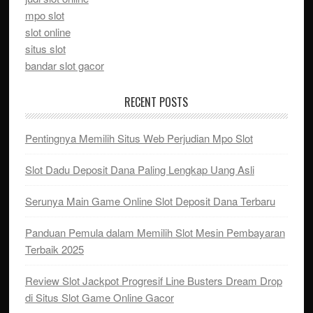
mpo slot
slot online
situs slot
bandar slot gacor
RECENT POSTS
Pentingnya Memilih Situs Web Perjudian Mpo Slot
Slot Dadu Deposit Dana Paling Lengkap Uang Asli
Serunya Main Game Online Slot Deposit Dana Terbaru
Panduan Pemula dalam Memilih Slot Mesin Pembayaran
Terbaik 2025
Review Slot Jackpot Progresif Line Busters Dream Drop
di Situs Slot Game Online Gacor