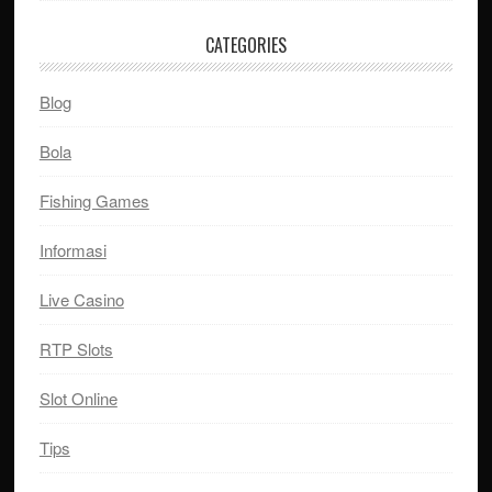
CATEGORIES
Blog
Bola
Fishing Games
Informasi
Live Casino
RTP Slots
Slot Online
Tips