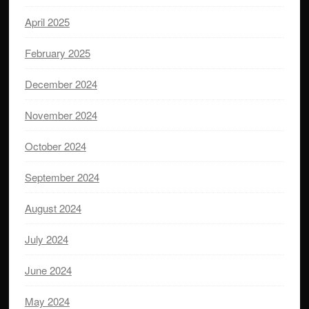
April 2025
February 2025
December 2024
November 2024
October 2024
September 2024
August 2024
July 2024
June 2024
May 2024