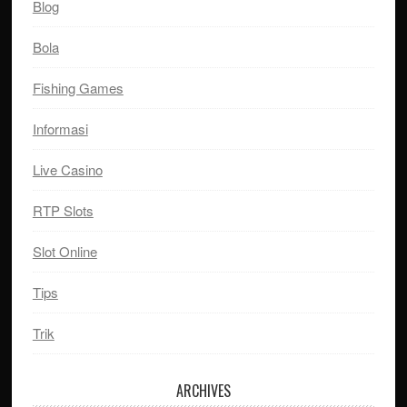
Blog
Bola
Fishing Games
Informasi
Live Casino
RTP Slots
Slot Online
Tips
Trik
ARCHIVES