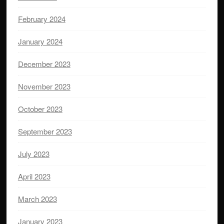
February 2024
January 2024
December 2023
November 2023
October 2023
September 2023
July 2023
April 2023
March 2023
January 2023