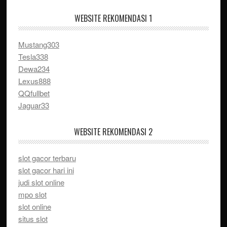
WEBSITE REKOMENDASI 1
Mustang303
Tesla338
Dewa234
Lexus888
QQfullbet
Jaguar33
WEBSITE REKOMENDASI 2
slot gacor terbaru
slot gacor hari ini
judi slot online
mpo slot
slot online
situs slot