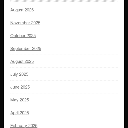
August 2026
November 2025
October 2025
September 2025
August 2025
July 2025
June 2025
May 2025
April 2025
February 2025