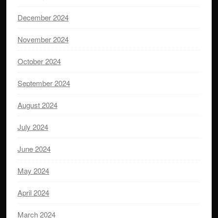
December 2024
November 2024
October 2024
September 2024
August 2024
July 2024
June 2024
May 2024
April 2024
March 2024