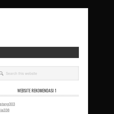
rimary
arch
idebar
site
WEBSITE REKOMENDASI 1
stang303
sla338