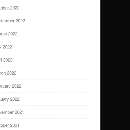
tober 2022
ptember 2022
gust 2022
y 2022
il 2022
rch 2022
ruary 2022
nuary 2022
vember 2021
tober 2021