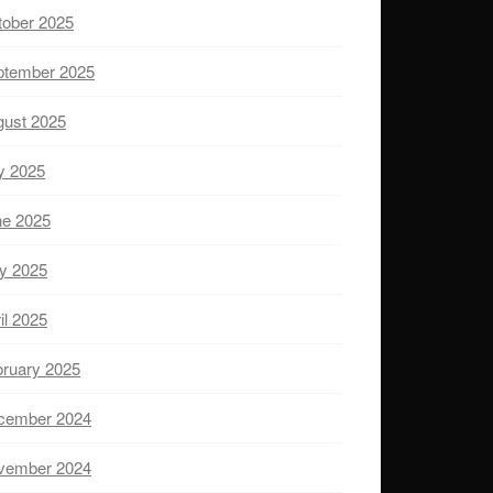
tober 2025
ptember 2025
gust 2025
y 2025
ne 2025
y 2025
il 2025
ruary 2025
cember 2024
vember 2024