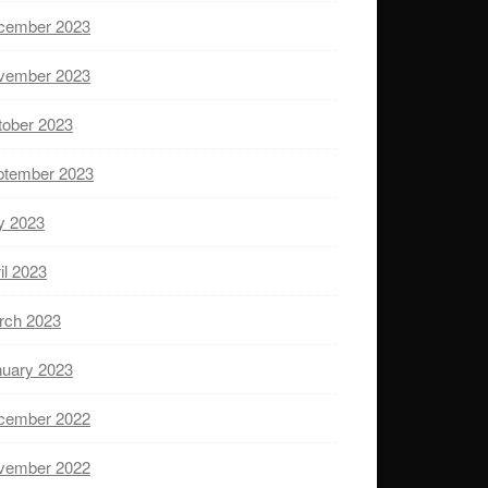
cember 2023
vember 2023
tober 2023
ptember 2023
y 2023
il 2023
rch 2023
nuary 2023
cember 2022
vember 2022