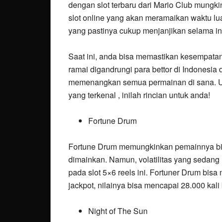
dengan slot terbaru dari Mario Club mung
slot online yang akan meramaikan waktu 
yang pastinya cukup menjanjikan selama in
Saat ini, anda bisa memastikan kesempatan
ramai digandrungi para bettor di Indonesi
memenangkan semua permainan di sana. Un
yang terkenal , inilah rincian untuk anda!
Fortune Drum
Fortune Drum memungkinkan pemainnya bisa
dimainkan. Namun, volatilitas yang sedan
pada slot 5×6 reels ini. Fortuner Drum bis
jackpot, nilainya bisa mencapai 28.000 kali 
Night of The Sun