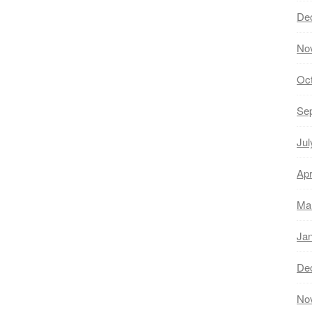
De
No
Oc
Se
Jul
Apr
Ma
Ja
De
No