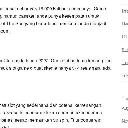
g besar sebanyak 16.000 kali bet pemainnya. Game
Inf
ng, namun pastikan anda punya kesempatan untuk
t of The Sun yang berpotensi membuat anda menjadi
Liv
mpuni.
RT
Slo
o Club pada tahun 2022. Game ini bertema tentang film
Tip
ntuk slot game dibuat skema hanya 5×4 reels saja, ada
Tri
ati slot yang sederhana dan potensi kemenangan
Au
aga raksasa ini memungkinkan anda untuk menerima
mbinasi setiap memainkan 50 spin. Fitur bonus win
No
 ini.