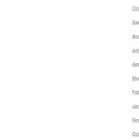
Oc
Se
Au
Jul
Apr
Ma
Feb
Ja
No
Oc