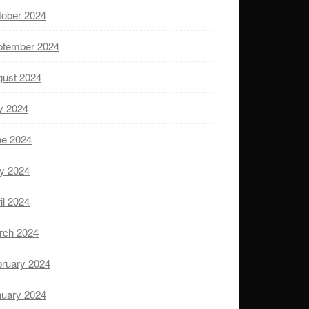
tober 2024
ptember 2024
gust 2024
y 2024
ne 2024
y 2024
il 2024
rch 2024
ruary 2024
nuary 2024